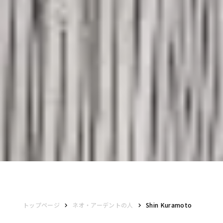
トップページ
ネオ・アーデントの人
Shin Kuramoto
keyboard_arrow_right
keyboard_arrow_right