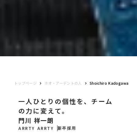
トップページ
ネオ・アーデントの人
Shoichiro Kadogawa
keyboard_arrow_right
keyboard_arrow_right
一人ひとりの個性を、チーム
の力に変えて。
門川 祥一朗
ARRTY ARRTY
新卒採用