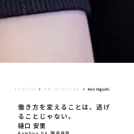
トップページ
ネオ・アーデントの人
Anri Higuchi
keyboard_arrow_right
keyboard_arrow_right
働き方を変えることは、逃げ
ることじゃない。
樋口 安里
Bamboo DA
新卒採用